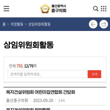
본문으로 바로가기
메인메뉴 바로가기
열
홈
의정활동
상임위원회활동
린
의
장
상임위원회활동
실
의
회
전체
755
,
12/76
쪽
소
개
의
복지건설위원회 어린이집연합회 간담회
원
울산중구의회
2023-09-20
144
광
장