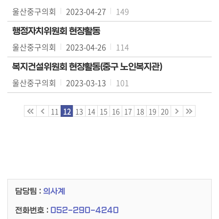
료
울산중구의회
2023-04-27
149
실
행정자치위원회 현장활동
구
울산중구의회
2023-04-26
114
민
복지건설위원회 현장활동(중구 노인복지관)
광
장
울산중구의회
2023-03-13
101
회
11
12
13
14
15
16
17
18
19
20
의
록
정
보
공
개
담당팀 :
의사계
전화번호 :
052-290-4240
이