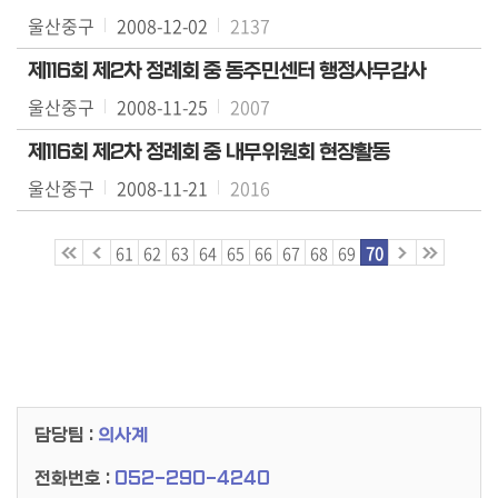
료
울산중구
2008-12-02
2137
실
제116회 제2차 정례회 중 동주민센터 행정사무감사
구
울산중구
2008-11-25
2007
민
제116회 제2차 정례회 중 내무위원회 현장활동
광
장
울산중구
2008-11-21
2016
회
61
62
63
64
65
66
67
68
69
70
의
록
정
보
공
개
담당팀 :
의사계
전화번호 :
052-290-4240
이