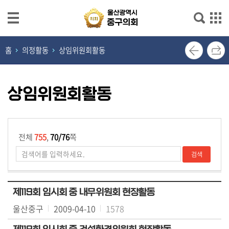
본문으로 바로가기
메인메뉴 바로가기
열
홈
의정활동
상임위원회활동
린
의
장
상임위원회활동
실
의
회
전체
755
,
70/76
쪽
소
개
의
제119회 임시회 중 내무위원회 현장활동
원
울산중구
2009-04-10
1578
광
장