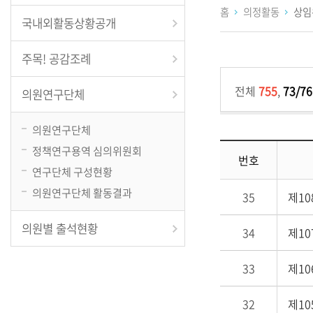
홈
의정활동
상임
국내외활동상황공개
주목! 공감조례
전체
755
,
73/76
의원연구단체
의원연구단체
정책연구용역 심의위원회
번호
연구단체 구성현황
의원연구단체 활동결과
35
제1
의원별 출석현황
34
제1
33
제1
32
제1