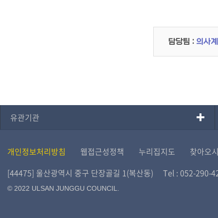
담당팀 :
의사계
유관기관
개인정보처리방침
웹접근성정책
누리집지도
찾아오
[44475] 울산광역시 중구 단장골길 1(복산동)
Tel : 052-290-4
© 2022 ULSAN JUNGGU COUNCIL.