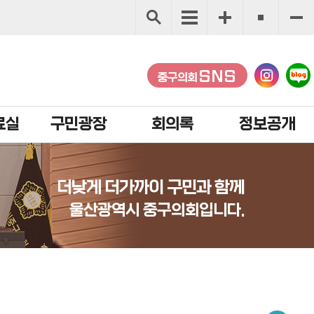
SNS
중구의회
료실
구민광장
회의록
정보공개
더낮게 더가까이 구민과 함께
울산광역시 중구의회입니다.