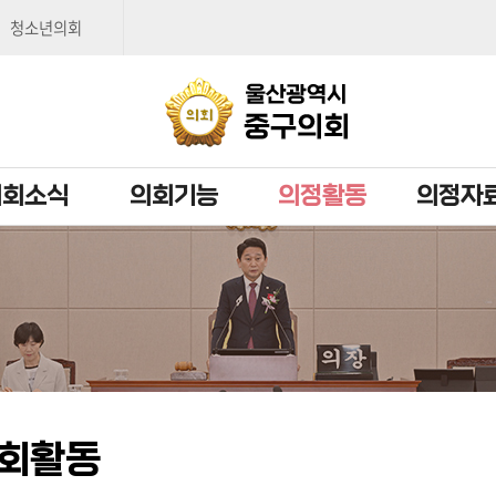
본문으로 바로가기
메인메뉴 바로가기
청소년의회
의회소식
의회기능
의정활동
의정자
회활동