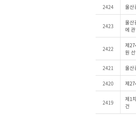
2424
울산
울산광
2423
에 
제27
2422
원 선
2421
울산
2420
제2
제1
2419
건