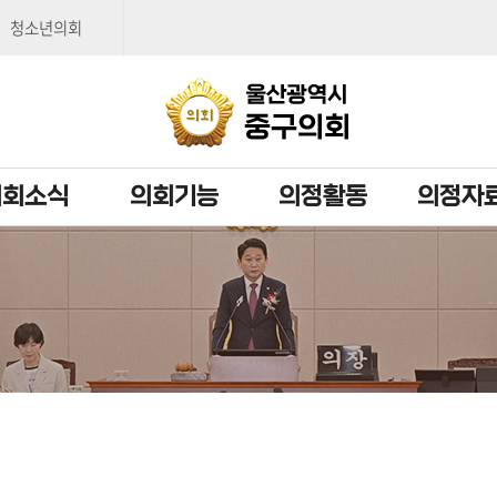
본문으로 바로가기
메인메뉴 바로가기
청소년의회
의회소식
의회기능
의정활동
의정자