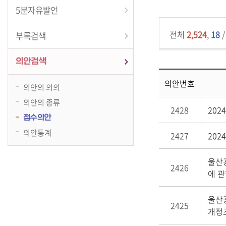
5분자유발언
전체
2,524
,
18
부록검색
의안검색
의안번호
의안의 의의
의안의 종류
2428
20
접수의안
의안통계
2427
202
울산
2426
에 
울산
2425
개정