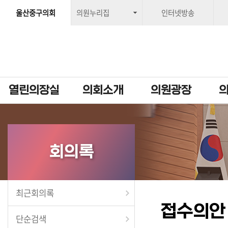
울산중구의회
의원누리집
인터넷방송
열린의장실
의회소개
의원광장
회의록
최근회의록
접수의안
단순검색