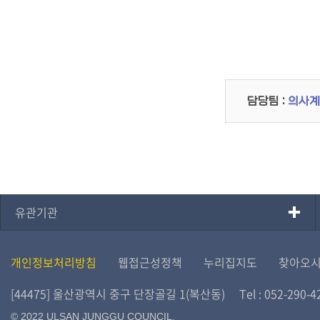
담당팀 :
의사계
유관기관
개인정보처리방침
웹접근성정책
누리집지도
찾아오
[44475] 울산광역시 중구 단장골길 1(복산동)
Tel : 052-290-4
© 2022 ULSAN JUNGGU COUNCIL.