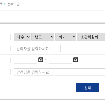
검색
접수의안
∼