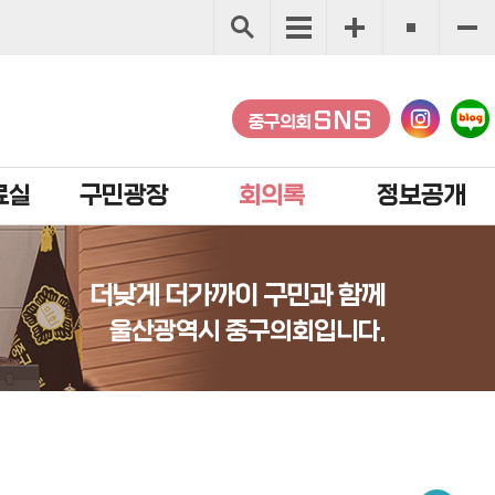
SNS
중구의회
료실
구민광장
회의록
정보공개
더낮게 더가까이 구민과 함께
울산광역시 중구의회입니다.