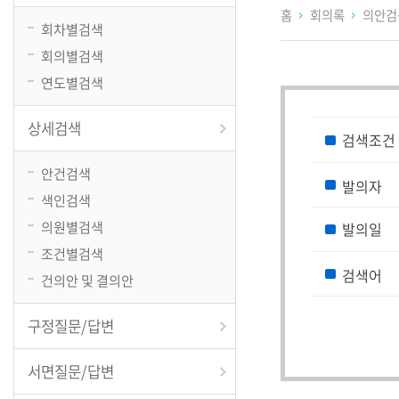
홈
회의록
의안
회차별검색
회의별검색
연도별검색
상세검색
검색조건
안건검색
발의자
색인검색
의원별검색
발의일
조건별검색
검색어
건의안 및 결의안
구정질문/답변
서면질문/답변