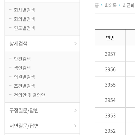
홈
회의록
최근회
회차별검색
회의별검색
연도별검색
연번
상세검색
3957
안건검색
색인검색
3956
의원별검색
3955
조건별검색
건의안 및 결의안
3954
구정질문/답변
3953
서면질문/답변
3952