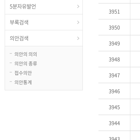
5분자유발언
3951
부록검색
3950
의안검색
3949
의안의 의의
3948
의안의 종류
접수의안
3947
의안통계
3946
3945
3944
3943