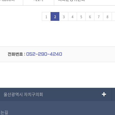
1
2
3
4
5
6
7
8
전화번호 :
052-290-4240
울산광역시 자치구의회
시는길