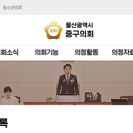
본문으로 바로가기
메인메뉴 바로가기
청소년의회
의회소식
의회기능
의정활동
의정자
록