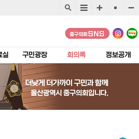
SNS
중구의회
료실
구민광장
회의록
정보공개
더낮게 더가까이 구민과 함께
울산광역시 중구의회입니다.