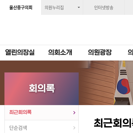
울산중구의회
의원누리집
인터넷방송
열린의장실
의회소개
의원광장
회의록
최근회의록
최근회의
단순검색