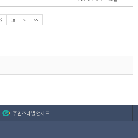
9
10
>
>>
주민조례발안제도