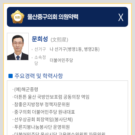
X
문희성
(文熙星)
선거구
나 선거구(병영1동, 병영2동)
소속정
더불어민주당
당
주요경력 및 학력사항
·(예)해군중령
·더튼튼 울산 국방안보포럼 공동의장 역임
·참좋은지방정부 정책자문위원
·중구의회 더불어민주당 원내대표
·선우상공회 회장역임(봉사단체)
·푸른지붕나눔봉사단 운영위원
·더불어민주당 울산시당 교육연수위원회 자문위원