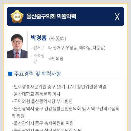
X
박경흠
(朴炅欽)
선거구
다 선거구(우정동, 태화동, 다운동)
소속정
국민의힘
당
주요경력 및 학력사항
·민주평통자문위원 중구 16기, 17기 청년위원장 역임
·울산대학교 총동문회 이사
·국민의힘 울산광역시당 부대변인
·울산광역시 중구 건강생활실천협의회 및 지역보건의료심의
회 위원
·울산광역시 중구 축제위원회 위원
·울산광역시 중구 청년정책위원회 위원