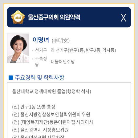
X
이명녀
(李明女)
선거구
라 선거구(반구1동, 반구2동, 약사동)
소속정
더불어민주당
당
주요경력 및 학력사항
울산대학교 정책대학원 졸업(행정학 석사)
(전) 반구1동 19통 통장
(전) 울산지방경찰청보안협력위원회 위원
(전) (태양복지재단)동은어린이집 사외이사
(전) 울산광역시 시정홍보위원
(전) 울산여성포럼 사무차장