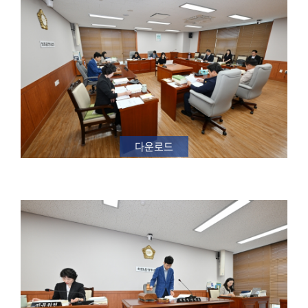
의
회
소
식
의
회
기
다운로드
능
의
정
활
동
의
정
자