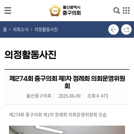
본문으로 바로가기
메인메뉴 바로가기
열
홈
의회소식
의정활동사진
린
의
장
의정활동사진
실
의
제274회 중구의회 제1차 정례회 의회운영위원
회
회
소
개
울산중구의회
2025-06-09
조회수 473
의
제274회 중구의회 제1차 정례회 의회운영위원회 모습
원
광
장