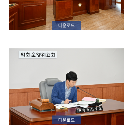
료
실
다운로드
구
민
광
장
회
의
록
정
보
공
개
다운로드
이