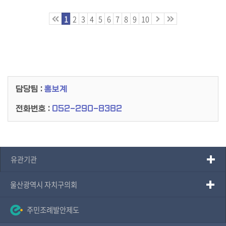
1
2
3
4
5
6
7
8
9
10
담당팀 :
홍보계
전화번호 :
052-290-8382
유관기관
울산광역시 자치구의회
주민조례발안제도