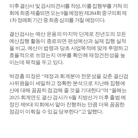
료
이후 결산서 및 검사의견서를 작성
,
이를 집행부를 거쳐 의
회에 최종 제출되면 오는
9
월 예정된 제
284
회 중구의회 제
실
1
차 정례회 기간 중 최종 심의를 거칠 예정이다
.
구
결산검사는 예산 운용의 마지막 단계로 전년도의 모든
민
예산집행 활동이 종료되면 편성예산과 실제 집행 실적
광
을 비교
,
예산이 법령과 당초 사업목적에 맞게 투명하고
장
효율적으로 쓰였는지 여부를 확인해 재정건전성을 높
이는데 목적을 두고 있다
.
회
의
박경흠 의장은
“
재정과 회계분야 전문성을 갖춘 결산검
록
사위원들이 세밀하고 정확한 분석으로 지난해 집행예
산에 대해 꼼꼼히 점검해 줄 것을 기대한다
”
며
“
올해는
정
2025
회계연도 결산 검사가
6
월 지방선거 이후 출범 예
보
정인 제
9
대 의회에서 맡아 진행하는 만큼 더욱 꼼꼼한
공
점검이 이뤄질 수 있길 당부한다
”
고 말했다
.
개
이