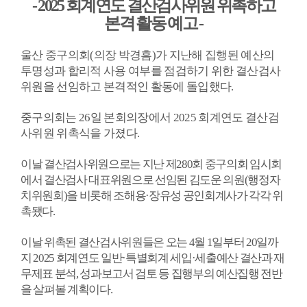
- 2025
회계연도 결산검사위원 위촉하고
본격 활동 예고
-
의
회
소
울산 중구의회
(
의장 박경흠
)
가 지난해 집행된 예산의
투명성과 합리적 사용 여부를 점검하기 위한 결산검사
식
위원을 선임하고 본격적인 활동에 돌입했다
.
의
중구의회는
26
일 본회의장에서
2025
회계연도 결산검
회
사위원 위촉식을 가졌다
.
기
능
이날 결산검사위원으로는 지난 제
280
회 중구의회 임시회
에서 결산검사 대표위원으로 선임된 김도운 의원
(
행정자
의
치위원회
)
을 비롯해 조해용
·
장유성 공인회계사가 각각 위
정
촉됐다
.
활
동
이날 위촉된 결산검사위원들은 오는
4
월
1
일부터
20
일까
지
2025
회계연도 일반
·
특별회계 세입
·
세출예산 결산과 재
의
무제표 분석
,
성과보고서 검토 등 집행부의 예산집행 전반
정
을 살펴볼 계획이다
.
자