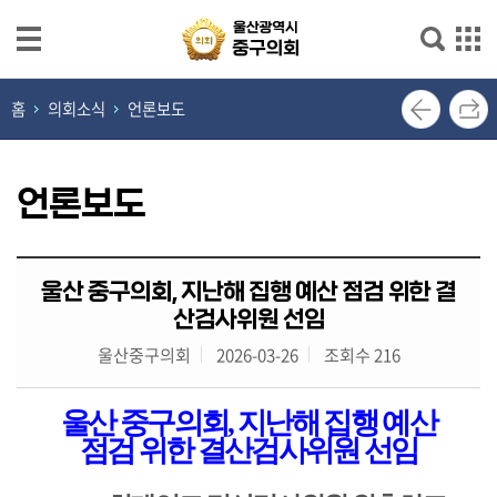
본문으로 바로가기
메인메뉴 바로가기
열
홈
의회소식
언론보도
린
의
장
언론보도
실
의
울산 중구의회, 지난해 집행 예산 점검 위한 결
회
산검사위원 선임
소
개
울산중구의회
2026-03-26
조회수 216
의
울산 중구의회
,
지난해 집행 예산
원
점검 위한 결산검사위원 선임
광
장