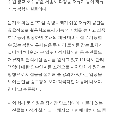
수원 광교 호수공원
,
세종시 다정동 저류지 등이 저류
용
안
기능 복합시설들이다
.
내
문기호 의원은
“
도심 속 방치되기 쉬운 저류지 공간을
효율적으로 활용함으로써 기능적 가치를 높이고 집중
호우 등이 발생하면 본래의 재난 대비시설로 기능할
수 있는 복합저류시설은 두 마리 토끼를 잡는 효과가
있다
”
며
“
다운
2
지구 입주예정자협의회 등 주민들도
저류지의 편의시설 설치를 원하고 있고
LH
역시 관리
책임에 대한 인수인계를 조건으로 자치단체가 원하는
방향으로 시설물을 설치해 줄 용의가 있다는 입장을
보이는 만큼 중구청이 보다 적극적인 대응에 나서야
한다
”
고 주문했다
.
이와 함께 문 의원은 장기간 답보상태에 머물러 있는
다전물놀이장의 철거 및 대체시설 마련에 대해서도 중