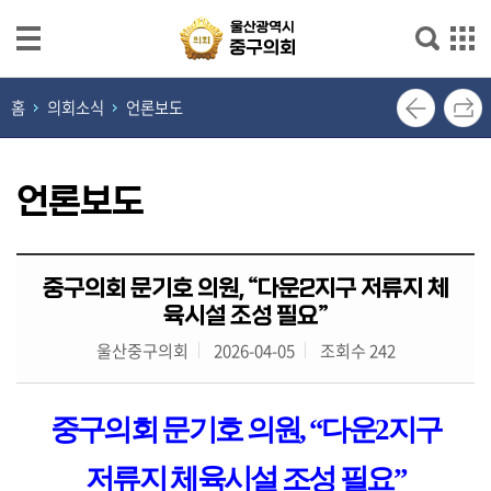
본문으로 바로가기
메인메뉴 바로가기
열
홈
의회소식
언론보도
린
의
장
언론보도
실
의
중구의회 문기호 의원, “다운2지구 저류지 체
회
육시설 조성 필요”
소
개
울산중구의회
2026-04-05
조회수 242
의
원
중구의회 문기호 의원
, “
다운
2
지구
광
장
저류지 체육시설 조성 필요
”