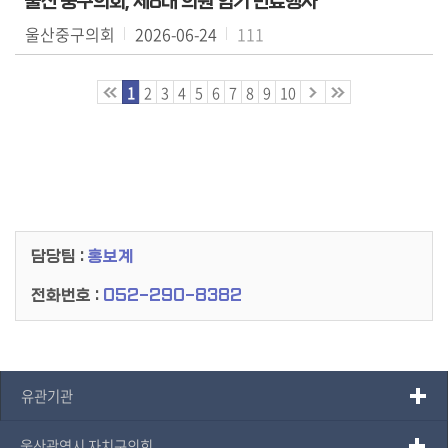
울산 중구의회, 제8대 의원 임기 만료행사
울산중구의회
2026-06-24
111
1
2
3
4
5
6
7
8
9
10
담당팀 :
홍보계
전화번호 :
052-290-8382
유관기관
울산광역시 자치구의회