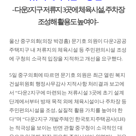
-
다운
2
지구 저류지
3
곳에 체육시설
,
주차장
의
회
조성해 활용도 높여야
-
소
식
울산 중구의회
(
의장 박경흠
)
문기호 의원이 다운
2
공공
의
주택지구 내 저류지의 체육시설 등 주민편의시설 조성
회
에 구청의 소극적 입장을 지적하고 개선을 요구했다
.
기
능
5
일 중구의회에 따르면 문기호 의원은 최근 열린 복지
의
건설위원회 행정사무감사 지적사항 처리결과 보고에
정
서
“
다운
2
지구에 마련되는 저류시설
3
곳에 초기 설계
활
단계에서부터 방재 목적 외에 체육시설이나 주차장 등
동
주민편의시설을 조성
,
실질적 활용 가치를 높여야 한
다
”
며
“
다운
2
지구 개발주체인 한국토지주택공사
(LH)
의
정
는 적극성을 보이는 반면 관할 중구청이 소극적인 대
자