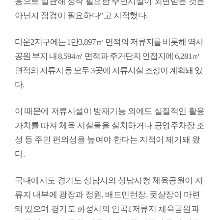
응으로 일관해 정작 필요한 주민시설이 외면받는 것은
료
아닌지 점검이 필요하다
”
고 지적했다
.
실
다운
2
지구에는
1
만
3,897
㎡
면적의 저류지를 비롯해 역사
구
공원 부지 내
8,594
㎡
면적과 주거단지 인접지에
6,281
㎡
민
광
면적의 저류지 등 모두
3
곳에 저류시설 조성이 계획돼 있
장
다
.
회
이 때문에 저류시설이 방재기능 외에도 실질적인 활용
의
가치를 따져 체육 시설물을 설치하거나 공영주차장 조
록
성 등 주민 편의성을 높여야 한다는 지적이 제기돼 왔
정
다
.
보
공
국내에서도 경기도 성남시의 성남시청 체육공원이 저
개
류지 내부에 광장과 정원
,
배드민턴장
,
풋살장이 마련
돼 있으며 경기도 화성시의 인곡
1
저류지 체육공원과
이