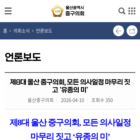
본문으로 바로가기
메인메뉴 바로가기
열
홈
의회소식
언론보도
린
의
장
언론보도
실
의
제8대 울산 중구의회, 모든 의사일정 마무리 짓
회
고 ‘유종의 미’
소
개
울산중구의회
2026-04-10
조회수 350
의
원
제
8
대 울산 중구의회
,
모든 의사일정
광
장
마무리 짓고
‘
유종의 미
’