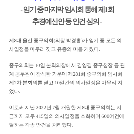
-
임기 중 마지막 임시회 통해 제
1
회
의
회
추경예산안 등 안건 심의
-
소
식
제
8
대 울산 중구의회
(
의장 박경흠
)
가 임기 중 모든 의
의
사일정을 마무리 짓고 유종의 미를 거뒀다
.
회
기
중구의회는
10
일 본회의장에서 김영길 중구청장 등 관
능
계 공무원이 참석한 가운데 제
281
회 중구의회 임시회
의
제
2
차 본회의를 열고
10
일간의 의사일정을 마무리 지
정
었다
.
활
동
이로써 지난
2022
년
7
월 개원한 제
8
대 중구의회는 지
금까지 모두
415
일의 의사일정을 소화하며
600
여건에
의
달하는 각종 안건을 처리했다
.
정
자