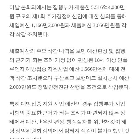
료
이날 본회의에서는 집행부가 제출한
5,516
억
4,000
만
실
원 규모의 제
1
회 추가경정예산안에 대한 심의를 통해
세입예산
1,166
만
2,000
원과 세출예산
3,666
만원을 각
구
각 삭감 조치했다
.
민
광
장
세출예산의 주요 삭감 내역을 보면 예산편성 및 집행
의 근거가 되는 조례 개정 없이 편성된
18
세 이상 인플
회
루엔자 예방접종 지원사업 예산
1,666
만원에 대해 전
의
액 삭감 조치했으며 구삼호교 보행데크 설치공사 예산
록
2,000
만원도 정밀안전진단 선행을 조건으로 삭감됐다
.
정
보
특히 예방접종 지원 사업 예산의 경우 집행부가 사업
공
시행의 중요한 근거가 되는 조례가 마련되지 않은 상
개
태에서 예산만 우선 편성
,
행정절차를 위반한 것이 해
당 상임위원회 심의에서 밝혀져 삭감이 불가피했던 것
이