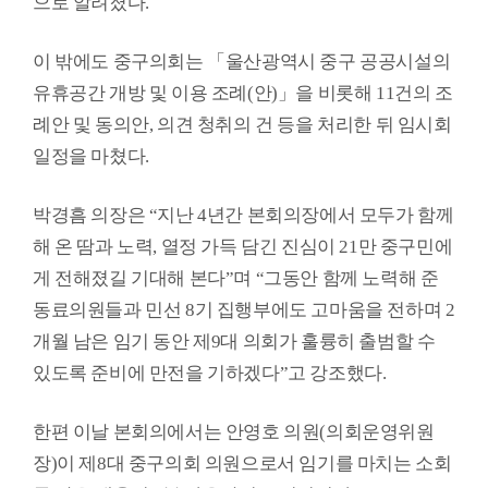
으로 알려졌다
.
용
안
내
이 밖에도 중구의회는
「
울산광역시 중구 공공시설의
유휴공간 개방 및 이용 조례
(
안
)
」
을 비롯해
11
건의 조
례안 및 동의안
,
의견 청취의 건 등을 처리한 뒤 임시회
일정을 마쳤다
.
박경흠 의장은
“
지난
4
년간 본회의장에서 모두가 함께
해 온 땀과 노력
,
열정 가득 담긴 진심이
21
만 중구민에
게 전해졌길 기대해 본다
”
며
“
그동안 함께 노력해 준
동료의원들과 민선
8
기 집행부에도 고마움을 전하며
2
개월 남은 임기 동안 제
9
대 의회가 훌륭히 출범할 수
있도록 준비에 만전을 기하겠다
”
고 강조했다
.
한편 이날 본회의에서는 안영호 의원
(
의회운영위원
장
)
이 제
8
대 중구의회 의원으로서 임기를 마치는 소회