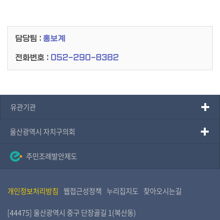
담당팀 :
홍보계
전화번호 :
052-290-8382
유관기관
울산광역시 자치구의회
주민조례발안제도
개인정보처리방침
웹접근성정책
누리집지도
찾아오시는길
[44475] 울산광역시 중구 단장골길 1(복산동)