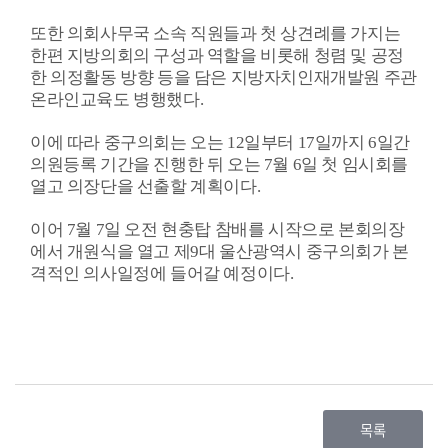
료
또한 의회사무국 소속 직원들과 첫 상견례를 가지는
실
한편 지방의회의 구성과 역할을 비롯해 청렴 및 공정
한 의정활동 방향 등을 담은 지방자치인재개발원 주관
구
온라인교육도 병행했다
.
민
광
이에 따라 중구의회는 오는
12
일부터
17
일까지
6
일간
장
의원등록 기간을 진행한 뒤 오는
7
월
6
일 첫 임시회를
열고 의장단을 선출할 계획이다
.
회
이어
7
월
7
일 오전 현충탑 참배를 시작으로 본회의장
의
에서 개원식을 열고 제
9
대 울산광역시 중구의회가 본
록
격적인 의사일정에 들어갈 예정이다
.
정
보
공
개
목록
이