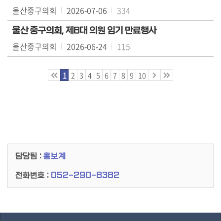
울산중구의회
2026-07-06
334
울산 중구의회, 제8대 의원 임기 만료행사
울산중구의회
2026-06-24
115
1
2
3
4
5
6
7
8
9
10
담당팀 :
홍보계
전화번호 :
052-290-8382