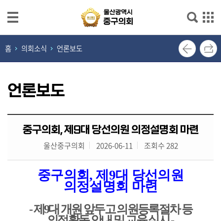
본문으로 바로가기
메인메뉴 바로가기
열
홈
의회소식
언론보도
린
의
장
언론보도
실
의
중구의회, 제9대 당선의원 의정설명회 마련
회
소
울산중구의회
2026-06-11
조회수 282
개
중구의회
,
제
9
대 당선의원
의
의정설명회 마련
원
광
-
제
9
대 개원 앞두고 의원등록절차 등
장
의정활동 안내 및 교육 실시
-