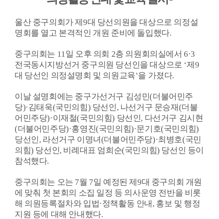
의
울산 중구의회가 제
9
대 당선의원을 대상으로 의정설
회
명회를 열고 본격적인 개원 준비에 돌입했다
.
소
식
중구의회는
11
일 오후 의회
2
층 의원회의실에서
6·3
전국동시지방선거 중구의원 당선인을 대상으로
‘
제
9
의
대 당선인 의정설명회 및 의원교육
’
을 가졌다
.
회
이날 설명회에는 중구가선거구 김성민
(
더불어민주
기
당
)·
김태욱
(
국민의힘
)
당선인
,
나선거구 문승재
(
더불
능
어민주당
)·
이재철
(
국민의힘
)
당선인
,
다선거구 김시현
(
더불어민주당
)·
홍영진
(
국민의힘
)·
문기호
(
국민의힘
)
의
당선인
,
라선거구 이명녀
(
더불어민주당
)·
최병호
(
국민
정
의힘
)
당선인
,
비례대표 엄희순
(
국민의힘
)
당선인 등이
활
참석했다
.
동
중구의회는 오는
7
월
7
일 예정된 제
9
대 중구의회 개원
에 맞춰 첫 본회의 소집 일정 등 의사운영 전반을 비롯
의
해 의원등록절차와 입법
·
정책활동 안내
,
홍보 및 행정
정
지원 등에 대해 안내했다
.
자