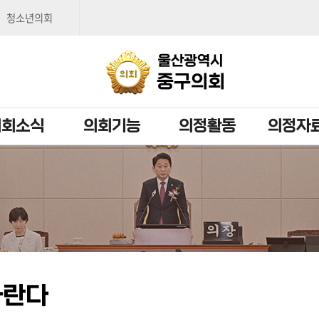
본문으로 바로가기
메인메뉴 바로가기
청소년의회
의회소식
의회기능
의정활동
의정자
바란다