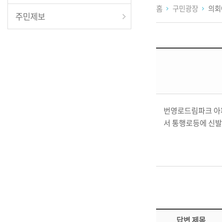
홈
구민광장
의회
주민제보
번영로드림파크 아파
서 통행로등에 신발
답변 제목