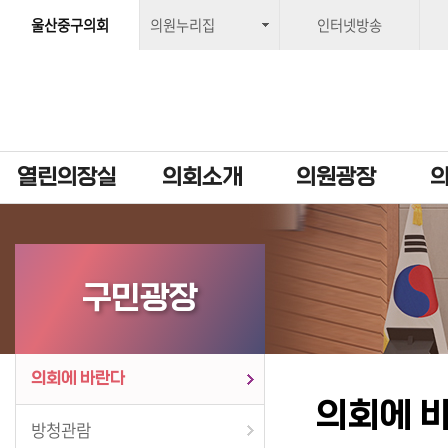
울산중구의회
의원누리집
인터넷방송
열린의장실
의회소개
의원광장
구민광장
의회에 바란다
의회에 
방청관람