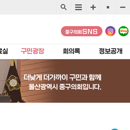
SNS
중구의회
료실
구민광장
회의록
정보공개
더낮게 더가까이 구민과 함께
울산광역시 중구의회입니다.