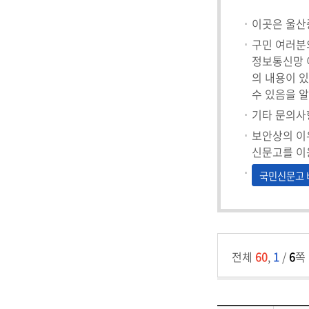
이곳은 울산
구민 여러분
정보통신망 이
의 내용이 있
수 있음을 
기타 문의사
보안상의 이
신문고를 이
국민신문고 
전체
60
,
1
/
6
쪽