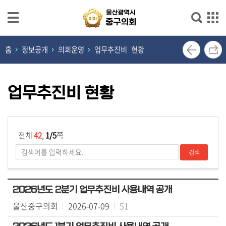
본문으로 바로가기
메인메뉴 바로가기
열
홈
정보공개
의회운영
업무추진비 현황
린
의
장
업무추진비 현황
실
의
회
전체
42
,
1/5
쪽
소
개
의
2026년도 2분기 업무추진비 사용내역 공개
원
울산중구의회
2026-07-09
51
광
장