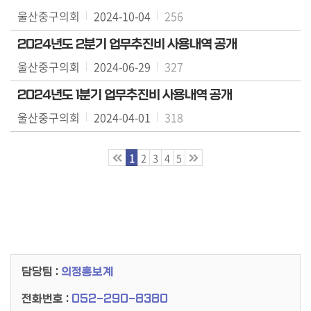
료
울산중구의회
2024-10-04
256
실
2024년도 2분기 업무추진비 사용내역 공개
구
울산중구의회
2024-06-29
327
민
2024년도 1분기 업무추진비 사용내역 공개
광
장
울산중구의회
2024-04-01
318
회
1
2
3
4
5
의
록
정
보
공
개
담당팀 :
의정홍보계
전화번호 :
052-290-8380
이