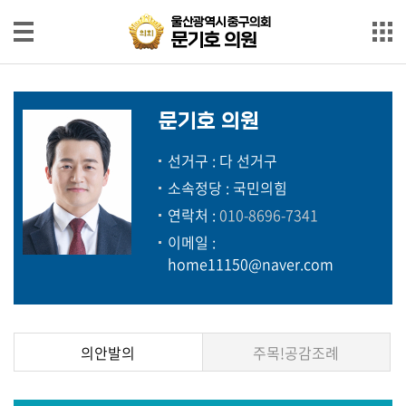
본문으로 바로가기
메인메뉴 바로가기
울
울산광역시 중구의회
산
문기호 의원
광
역
시
의
중
원
구
문기호 의원
의
소
회
개
문
선거구 : 다 선거구
기
소속정당 : 국민의힘
의
호
연락처 :
010-8696-7341
정
의
보
이메일 :
원
고
home11150@naver.com
서
의
안
의안발의
주목!공감조례
발
의