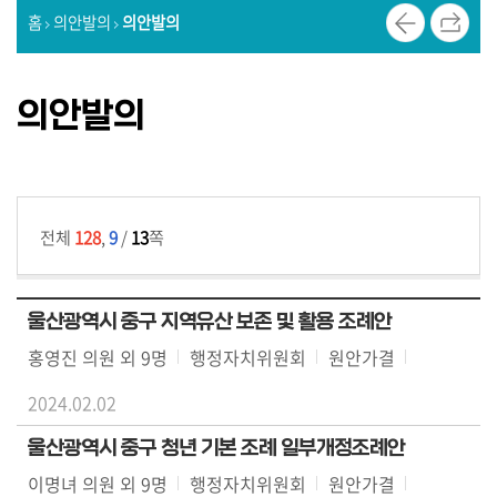
홈
의안발의
의안발의
질
문
답
의안발의
변
5
분
자
전체
128
,
9
/
13
쪽
유
발
언
울산광역시 중구 지역유산 보존 및 활용 조례안
홍영진 의원 외 9명
행정자치위원회
원안가결
의
정
2024.02.02
활
동
울산광역시 중구 청년 기본 조례 일부개정조례안
사
이명녀 의원 외 9명
행정자치위원회
원안가결
진