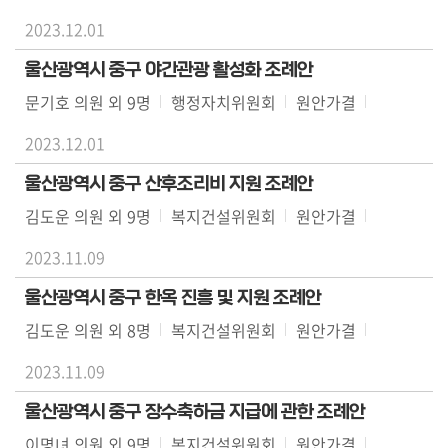
2023.12.01
의
정
울산광역시 중구 야간관광 활성화 조례안
활
문기호 의원 외 9명
행정자치위원회
원안가결
동
영
2023.12.01
상
울산광역시 중구 산후조리비 지원 조례안
의
김도운 의원 외 9명
복지건설위원회
원안가결
원
2023.11.09
에
게
울산광역시 중구 한옥 진흥 및 지원 조례안
바
김도운 의원 외 8명
복지건설위원회
원안가결
란
다
2023.11.09
울산광역시 중구 장수축하금 지급에 관한 조례안
이명녀 의원 외 9명
복지건설위원회
원안가결