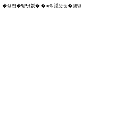
�섏썝�뺣낫媛� �щ씪議뚯뒿�덈떎.