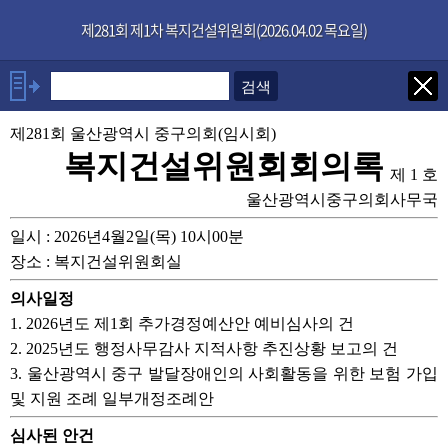
본문으로 바로가기
기능메뉴 메뉴 바로가기
×
제281회 제1차 복지건설위원회(2026.04.02 목요일)
발언자
안건
제281회 울산광역시 중구의회(임시회)
복지건설위원회회의록
제 1 호
부록
울산광역시중구의회사무국
일시 : 2026년4월2일(목) 10시00분
장소 : 복지건설위원회실
의사일정
1. 2026년도 제1회 추가경정예산안 예비심사의 건
2. 2025년도 행정사무감사 지적사항 추진상황 보고의 건
3. 울산광역시 중구 발달장애인의 사회활동을 위한 보험 가입
및 지원 조례 일부개정조례안
심사된 안건