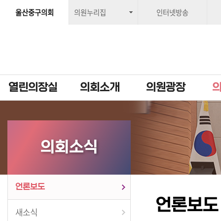
울산중구의회
의원누리집
인터넷방송
열린의장실
의회소개
의원광장
의회소식
언론보도
언론보도
새소식