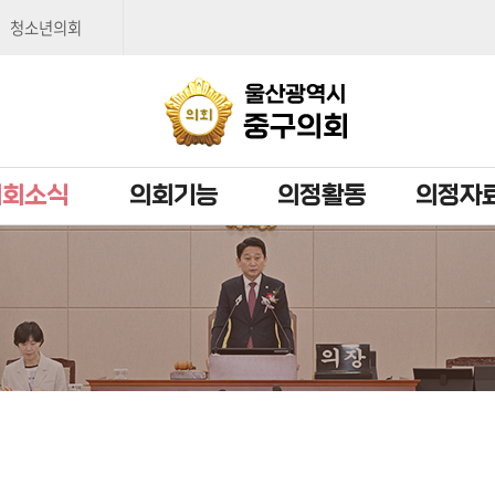
본문으로 바로가기
메인메뉴 바로가기
청소년의회
의회소식
의회기능
의정활동
의정자