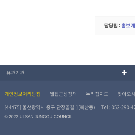
담당팀 :
홍보계
유관기관
개인정보처리방침
웹접근성정책
누리집지도
찾아오
[44475] 울산광역시 중구 단장골길 1(복산동)
Tel : 052-290-4
© 2022 ULSAN JUNGGU COUNCIL.