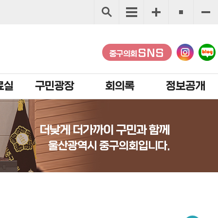
SNS
중구의회
료실
구민광장
회의록
정보공개
더낮게 더가까이 구민과 함께
울산광역시 중구의회입니다.