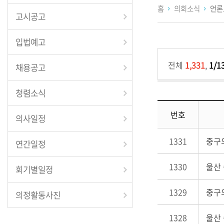
홈
의회소식
언론
고시공고
입법예고
전체
1,331
,
1/1
채용공고
청렴소식
번호
의사일정
1331
중구
연간일정
1330
울산 
회기별일정
1329
중구의
의정활동사진
1328
울산 