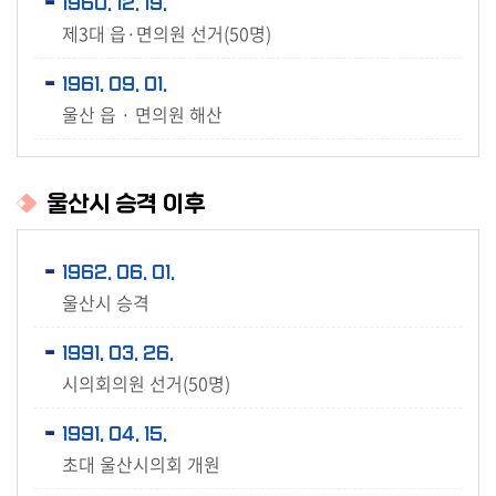
1960. 12. 19.
제3대 읍·면의원 선거(50명)
의
회
1961. 09. 01.
소
울산 읍 · 면의원 해산
식
의
회
울산시 승격 이후
기
능
1962. 06. 01.
울산시 승격
의
정
1991. 03. 26.
활
시의회의원 선거(50명)
동
1991. 04. 15.
의
초대 울산시의회 개원
정
자