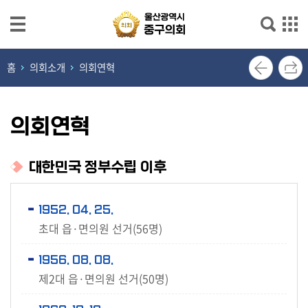
본문으로 바로가기
메인메뉴 바로가기
열
홈
의회소개
의회연혁
린
의
장
의회연혁
실
의
대한민국 정부수립 이후
회
소
1952. 04. 25.
개
초대 읍·면의원 선거(56명)
의
1956. 08. 08.
원
제2대 읍·면의원 선거(50명)
광
장