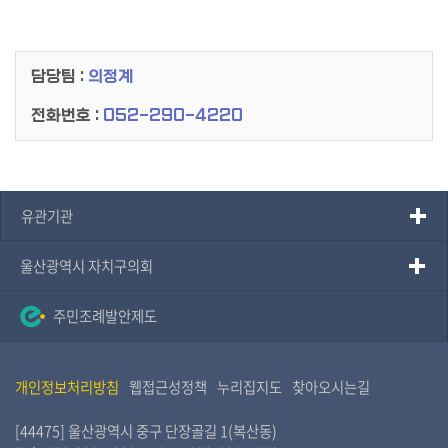
담당팀 :
의정계
전화번호 :
052-290-4220
유관기관
울산광역시 자치구의회
주민조례발안제도
개인정보처리방침
웹접근성정책
누리집지도
찾아오시는길
[44475] 울산광역시 중구 단장골길 1(복산동)