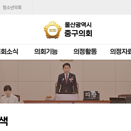
본문으로 바로가기
메인메뉴 바로가기
청소년의회
의회소식
의회기능
의정활동
의정자
색