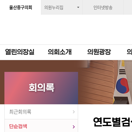
울산중구의회
의원누리집
인터넷방송
열린의장실
의회소개
의원광장
회의록
최근회의록
연도별검
단순검색