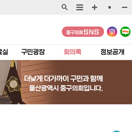
SNS
중구의회
료실
구민광장
회의록
정보공개
더낮게 더가까이 구민과 함께
울산광역시 중구의회입니다.