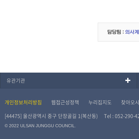
담당팀 :
의사계
유관기관
개인정보처리방침
웹접근성정책
누리집지도
찾아오
[44475] 울산광역시 중구 단장골길 1(복산동)
Tel : 052-290-4
© 2022 ULSAN JUNGGU COUNCIL.