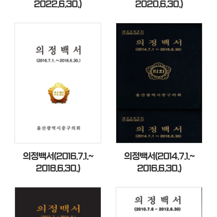
2022.6.30.)
2020.6.30.)
료
실
구
민
광
장
회
의
록
정
의정백서(2016.7.1.~
의정백서(2014.7.1.~
보
2018.6.30.)
2016.6.30.)
공
개
이