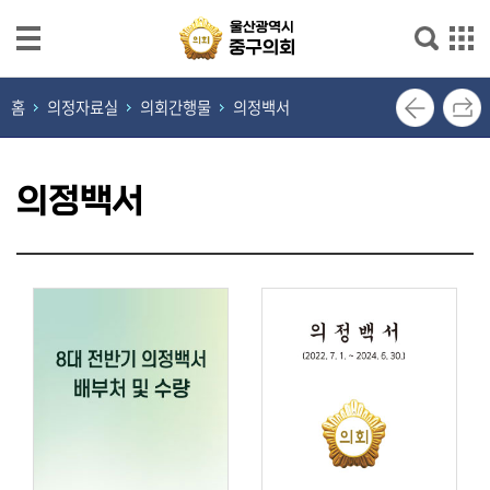
본문으로 바로가기
메인메뉴 바로가기
열
홈
의정자료실
의회간행물
의정백서
린
의
장
의정백서
실
의
회
소
개
의
원
광
장