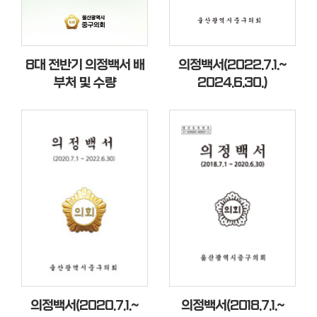
의
회
소
8대 전반기 의정백서 배
의정백서(2022.7.1.~
식
부처 및 수량
2024.6.30.)
의
회
기
능
의
정
활
동
의
정
의정백서(2020.7.1.~
의정백서(2018.7.1.~
자