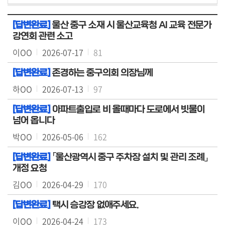
료
실
[답변완료]
울산 중구 소재 시 울산교육청 AI 교육 전문가
강연회 관련 소고
구
이OO
2026-07-17
81
민
광
[답변완료]
존경하는 중구의회 의장님께
장
하OO
2026-07-13
97
회
[답변완료]
아파트출입로 비 올때마다 도로에서 빗물이
의
넘어 옵니다
록
박OO
2026-05-06
162
정
[답변완료]
「울산광역시 중구 주차장 설치 및 관리 조례」
개정 요청
보
공
김OO
2026-04-29
170
개
[답변완료]
택시 승강장 없애주세요.
이
이OO
2026-04-24
173