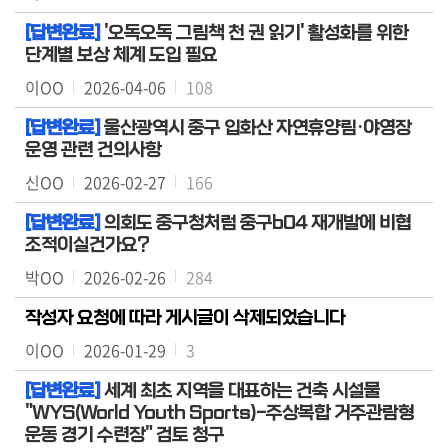
용
[답변완료]
안
'오독오독 그림책 천 권 읽기' 활성화를 위한
단계별 보상 체계 도입 필요
내
이OO
2026-04-06
108
[답변완료]
울산광역시 중구 입화산 자연휴양림·야영장
운영 관련 건의사항
신OO
2026-02-27
166
[답변완료]
의회도 중구청처럼 중구b04 재개발에 비협
조적이실건가요?
박OO
2026-02-26
284
작성자 요청에 따라 게시글이 삭제되었습니다
이OO
2026-01-29
3
[답변완료]
세계 최초 지역을 대표하는 건축 시설물
"WYS(World Youth Sports)-주상복합 거주관람형
운동 경기 수련장" 검토 청구