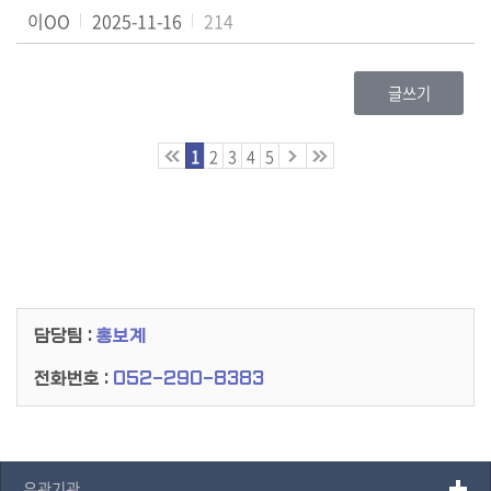
이OO
2025-11-16
214
글쓰기
1
2
3
4
5
담당팀 :
홍보계
전화번호 :
052-290-8383
유관기관