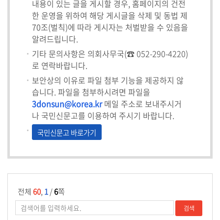
내용이 있는 글을 게시할 경우, 홈페이지의 건전
한 운영을 위하여 해당 게시글을 삭제 및 동법 제
의
70조(벌칙)에 따라 게시자는 처벌받을 수 있음을
회
알려드립니다.
소
식
기타 문의사항은 의회사무국(☎
052-290-4220
)
로 연락바랍니다.
의
보안상의 이유로 파일 첨부 기능을 제공하지 않
회
습니다. 파일을 첨부하시려면 파일을
기
3donsun@korea.kr
메일 주소로 보내주시거
능
나 국민신문고를 이용하여 주시기 바랍니다.
국민신문고 바로가기
의
정
활
동
전체
60
,
1
/
6
쪽
의
정
자