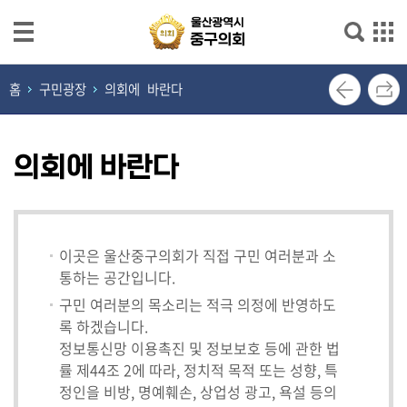
본문으로 바로가기
메인메뉴 바로가기
열
홈
구민광장
의회에 바란다
린
의
장
의회에 바란다
실
의
회
이곳은 울산중구의회가 직접 구민 여러분과 소
소
통하는 공간입니다.
개
구민 여러분의 목소리는 적극 의정에 반영하도
록 하겠습니다.
의
정보통신망 이용촉진 및 정보보호 등에 관한 법
원
률 제44조 2에 따라, 정치적 목적 또는 성향, 특
광
정인을 비방, 명예훼손, 상업성 광고, 욕설 등의
장