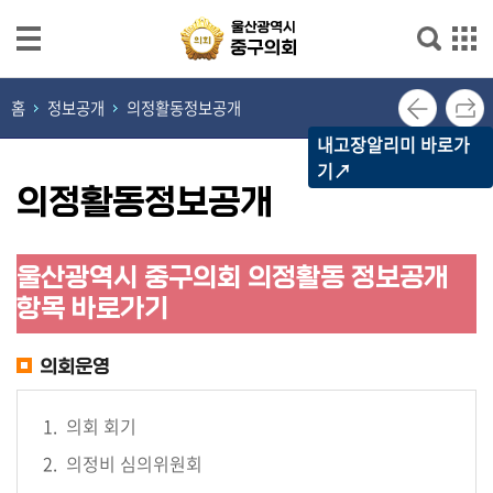
본문으로 바로가기
메인메뉴 바로가기
열
홈
정보공개
의정활동정보공개
린
내고장알리미 바로가
의
기↗
장
의정활동정보공개
실
의
울산광역시 중구의회 의정활동 정보공개
회
항목 바로가기
소
개
의회운영
의
원
의회 회기
광
의정비 심의위원회
장