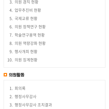
의원 겸직 현황
의
업무추진비 현황
회
국제교류 현황
소
식
의원 정책연구 현황
학술연구용역 현황
의
의원 역량강화 현황
회
기
행사개최 현황
능
의원 징계현황
의
정
의원활동
활
동
회의록
행정사무감사
의
정
행정사무감사 조치결과
자