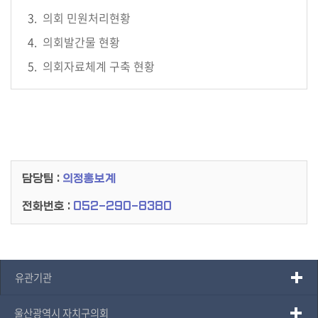
용
의회 민원처리현황
안
내
의회발간물 현황
의회자료체계 구축 현황
담당팀 :
의정홍보계
전화번호 :
052-290-8380
유관기관
울산광역시 자치구의회