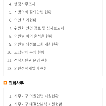
행정사무조사
료
실
지방의회 질의답변 현황
의안 처리현황
구
위원회 안건 검토 및 심사보고서
민
광
의원별 회의 출석율 현황
장
의원별 의정보고회 개최현황
회
교섭단체 운영 현황
의
정책지원관 운영 현황
록
의원정책개발비 현황
정
보
의회사무
공
개
사무기구 의원입법 지원현황
이
사무기구 예결산분석 지원현황