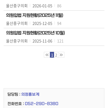
료
울산중구의회
2026-01-05
86
실
의원입법 지원현황(2025년 11월)
구
울산중구의회
2025-12-05
94
민
의원입법 지원현황(2025년 10월)
광
장
울산중구의회
2025-11-06
121
회
1
2
의
록
정
보
공
개
담당팀 :
의정홍보계
전화번호 :
052-290-8380
이