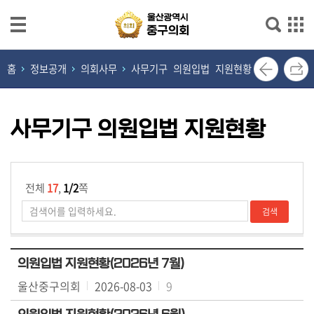
본문으로 바로가기
메인메뉴 바로가기
열
홈
정보공개
의회사무
사무기구 의원입법 지원현황
린
의
장
사무기구 의원입법 지원현황
실
의
회
전체
17
,
1/2
쪽
소
개
의
의원입법 지원현황(2026년 7월)
원
울산중구의회
2026-08-03
9
광
장