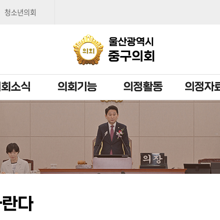
본문으로 바로가기
메인메뉴 바로가기
청소년의회
의회소식
의회기능
의정활동
의정자
바란다