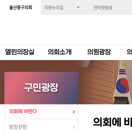
울산중구의회
의원누리집
인터넷방송
열린의장실
의회소개
의원광장
구민광장
의회에 바란다
의회에 
방청관람