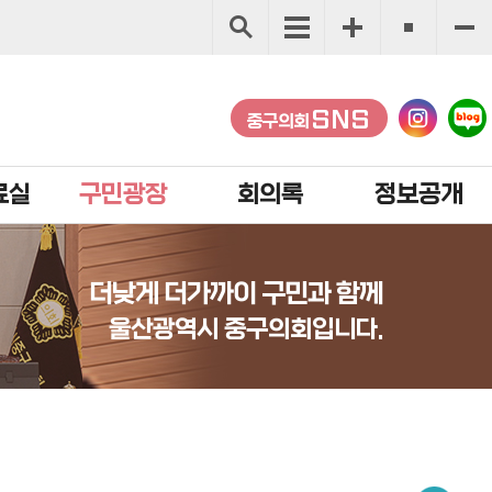
SNS
중구의회
료실
구민광장
회의록
정보공개
더낮게 더가까이 구민과 함께
울산광역시 중구의회입니다.