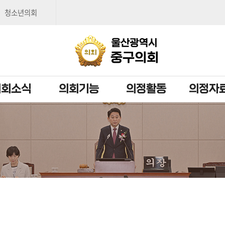
본문으로 바로가기
메인메뉴 바로가기
청소년의회
의회소식
의회기능
의정활동
의정자