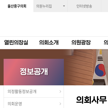
울산중구의회
의원누리집
인터넷방송
열린의장실
의회소개
의원광장
정보공개
의정활동정보공개
의회사무
의회운영