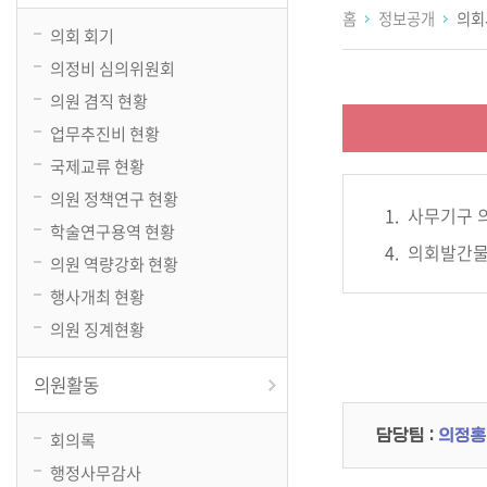
홈
정보공개
의회
의회 회기
의정비 심의위원회
의원 겸직 현황
업무추진비 현황
국제교류 현황
의원 정책연구 현황
사무기구 
학술연구용역 현황
의회발간물
의원 역량강화 현황
행사개최 현황
의원 징계현황
의원활동
담당팀 :
의정홍
회의록
행정사무감사