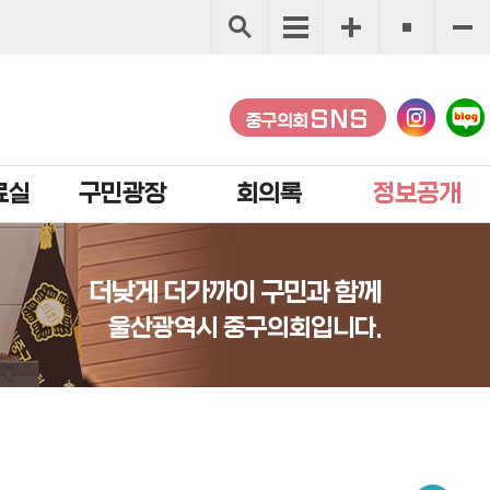
SNS
중구의회
료실
구민광장
회의록
정보공개
더낮게 더가까이 구민과 함께
울산광역시 중구의회입니다.