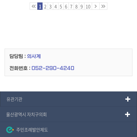
용
1
2
3
4
5
6
7
8
9
10
안
내
담당팀 :
의사계
전화번호 :
052-290-4240
유관기관
울산광역시 자치구의회
주민조례발안제도