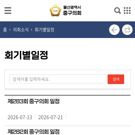
본문으로 바로가기
메인메뉴 바로가기
열
홈
의회소식
회기별일정
린
의
장
회기별일정
실
의
회
소
개
제283회 중구의회 일정
의
원
2026-07-13
2026-07-21
광
장
제282회 중구의회 일정